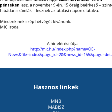
pénteken
lesz, a november 9-én, 15 óráig beérkező – szin
hibátlan számlák – lesznek az utalási napon elutalva.
Mindenkinek szép hétvégét kívánunk.
MIC Iroda
A hír elérési útja:
http://mic.hu/index.php?name=OE-
News&file=index&page_id=2&&news_id=155&page=deta
Hasznos linkek
MNB
MABISZ