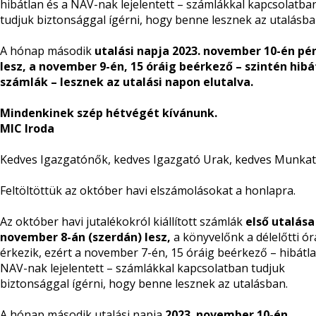
hibátlan és a NAV-nak lejelentett – számlákkal kapcsolatba
tudjuk biztonsággal ígérni, hogy benne lesznek az utalásba
A hónap második
utalási napja
2023. november
10-én pé
lesz, a november 9-én, 15 óráig beérkező – szintén hibá
számlák – lesznek az utalási napon elutalva.
Mindenkinek szép hétvégét kívánunk.
MIC Iroda
Kedves Igazgatónők, kedves Igazgató Urak, kedves Munkat
Feltöltöttük az október havi elszámolásokat a honlapra.
Az október havi jutalékokról kiállított számlák
első utalása
november 8-án (szerdán) lesz,
a könyvelőnk
a délelőtti ó
érkezik, ezért a november 7-én, 15 óráig beérkező – hibátla
NAV-nak lejelentett – számlákkal kapcsolatban tudjuk
biztonsággal ígérni, hogy benne lesznek az utalásban.
A hónap második
utalási napja
2023. november
10-én