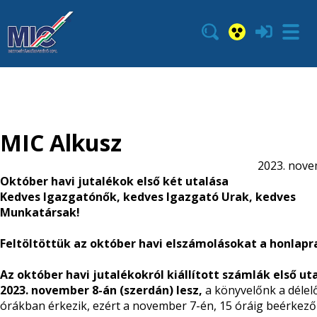
MIC Alkusz
2023. nove
Október havi jutalékok első két utalása
Kedves Igazgatónők, kedves Igazgató Urak, kedves
Munkatársak!
Feltöltöttük az október havi elszámolásokat a honlap
Az október havi jutalékokról kiállított számlák
első ut
2023. november 8-án (szerdán) lesz,
a könyvelőnk
a délelő
órákban érkezik, ezért a november 7-én, 15 óráig beérkező