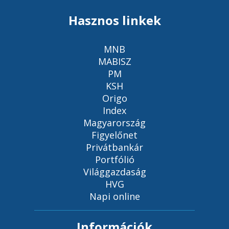
Hasznos linkek
MNB
MABISZ
PM
KSH
Origo
Index
Magyarország
Figyelőnet
Privátbankár
Portfólió
Világgazdaság
HVG
Napi online
Információk