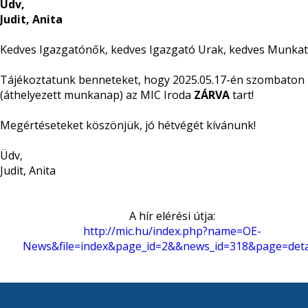
Üdv,
Judit, Anita
Kedves Igazgatónők, kedves Igazgató Urak, kedves Munkat
Tájékoztatunk benneteket, hogy 2025.05.17-én szombaton
(áthelyezett munkanap) az MIC Iroda
ZÁRVA
tart!
Megértéseteket köszönjük, jó hétvégét kívánunk!
Üdv,
Judit, Anita
A hír elérési útja:
http://mic.hu/index.php?name=OE-
News&file=index&page_id=2&&news_id=318&page=deta