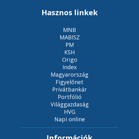
Hasznos linkek
MNB
MABISZ
PM
KSH
Origo
Index
Magyarország
Figyelőnet
Privátbankár
Portfólió
Világgazdaság
HVG
Napi online
Információk