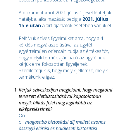
A dokumentumot 2021. július 1-jével léptetjük
hatályba, alkalmazását pedig a
2021. július
15-e után
aláírt ajánlatok esetében várjuk el.
Felhívjuk szíves figyelmüket arra, hogy a 4.
kérdés megválaszolásával az ügyfél
egyértelműen orientálni tudja az értékesítőt,
hogy melyik termék ajánlható az ügyfélnek,
kérjük erre fokozottan figyeljenek.
Szemléltetjük is, hogy melyik jellemző, melyik
termékünkre igaz:
Kérjük szíveskedjen megjelölni, hogy megkötni
tervezett életbiztosításával kapcsolatban
melyik állítás felel meg leginkább az
elképzeléseinek?
Ön
o
magasabb biztosítási díj mellett azonos
összegű elérési és haláleseti biztosítási