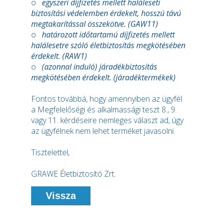
o
egyszeri díjfizetés mellett haláleseti
biztosítási védelemben érdekelt, hosszú távú
megtakarítással összekötve. (GAW11)
o
határozott időtartamú díjfizetés mellett
halálesetre szóló életbiztosítás megkötésében
érdekelt. (RAW1)
o
(azonnal induló) járadékbiztosítás
megkötésében érdekelt. (járadéktermékek)
Fontos továbbá, hogy amennyiben az ügyfél
a Megfelelőségi és alkalmassági teszt 8., 9.
vagy 11. kérdéseire nemleges választ ad, úgy
az ügyfélnek nem lehet terméket javasolni.
Tisztelettel,
GRAWE Életbiztosító Zrt.
Vissza