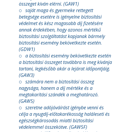
összeget kíván elérni. (GAW1)
o
saját maga és gyermeke rettegett
betegsége esetére is igényelne biztosítási
védelmet és kész magasabb díj fizetésére
annak érdekében, hogy azonos mértékű
biztosítási szolgáltatást kapjanak bármely
biztosítási esemény bekövetkezte esetén.
(GDW1)
o
a biztosítási esemény bekövetkezte esetén
a biztosítási összeget továbbra is meg kívánja
tartani, legkésőbb akár a lejárat időpontjáig.
(GAW3)
o
számára nem a biztosítási összeg
nagysága, hanem a díj mértéke és a
megtakarítási szándék a meghatározó.
(GAW5)
o
szeretne adójóváírást igénybe venni és
célja a nyugdíj-előtakarékosság haláleseti és
egészségkárosodás miatti biztosítási
védelemmel összekötve. (GAW5F)