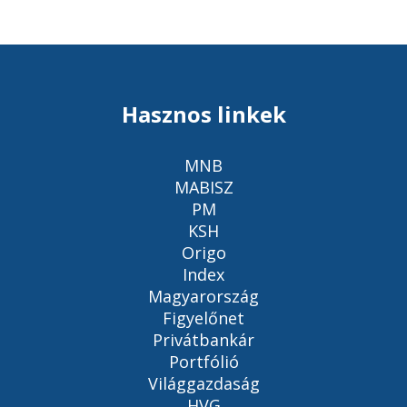
Hasznos linkek
MNB
MABISZ
PM
KSH
Origo
Index
Magyarország
Figyelőnet
Privátbankár
Portfólió
Világgazdaság
HVG