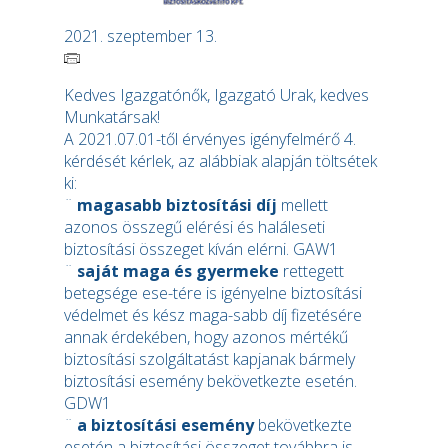
2021. szeptember 13.
Kedves Igazgatónők, Igazgató Urak, kedves
Munkatársak!
A 2021.07.01-től érvényes igényfelmérő 4.
kérdését kérlek, az alábbiak alapján töltsétek
ki:
¨
magasabb biztosítási díj
mellett
azonos összegű elérési és haláleseti
biztosítási összeget kíván elérni. GAW1
¨
saját maga és gyermeke
rettegett
betegsége ese-tére is igényelne biztosítási
védelmet és kész maga-sabb díj fizetésére
annak érdekében, hogy azonos mértékű
biztosítási szolgáltatást kapjanak bármely
biztosítási esemény bekövetkezte esetén.
GDW1
¨
a biztosítási esemény
bekövetkezte
esetén a biztosítási összeget továbbra is