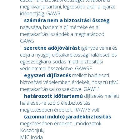
meg kívánja tartani, legkésőbb akár a lejárat
időpontjáig. GAW3
¨
számára nem a biztosítási összeg
nagysága, hanem a díj mértéke és a
megtakarítási szándék a meghatározó.
GAW5
¨
szeretne adójóváírást
igénybe venni és
célja a nyugdíj-előtakarékosság haláleseti és
egészségkáro-sodás miatti biztosítási
védelemmel összekötve. GAW5F
¨
egyszeri díjfizetés
mellett haláleseti
biztosítási védelemben érdekelt, hosszú távú
megtakarítással összekötve. GAW11
¨
határozott időtartamú
díjfizetés mellett
haláleset-re szóló életbiztosítás
megkötésében érdekelt. RAW76 volt
¨
(azonnal induló) járadékbiztosítás
megkötésében érdekelt J-módozatok
Köszönjük,
MIC Iroda