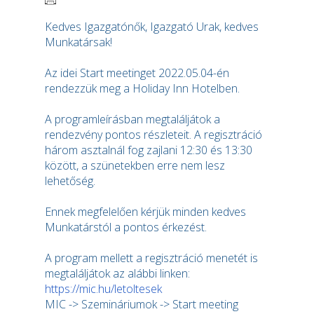
Kedves Igazgatónők, Igazgató Urak, kedves
Munkatársak!
Az idei Start meetinget 2022.05.04-én
rendezzük meg a Holiday Inn Hotelben.
A programleírásban megtaláljátok a
rendezvény pontos részleteit. A regisztráció
három asztalnál fog zajlani 12:30 és 13:30
között, a szünetekben erre nem lesz
lehetőség.
Ennek megfelelően kérjük minden kedves
Munkatárstól a pontos érkezést.
A program mellett a regisztráció menetét is
megtaláljátok az alábbi linken:
https://mic.hu/letoltesek
MIC -> Szemináriumok -> Start meeting