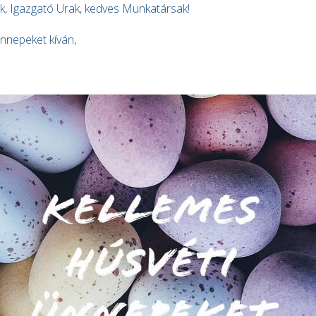
, Igazgató Urak, kedves Munkatársak!
nnepeket kíván,