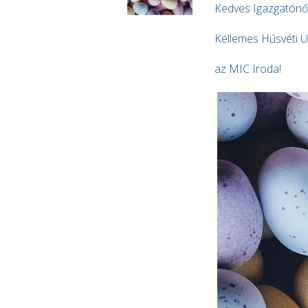
Kedves Igazgatónők
Kellemes Húsvéti Ü
az MIC Iroda!