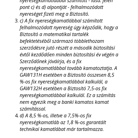
nyereségkamatlábbal számított - lásd: jelen
pont c) és d) alpontját - felhalmozódott
nyereséget fizeti meg a Biztosító.
c) A fix nyereségkamatlábbal számított
felhalmozódott nyereség úgy képződik, hogy a
Biztosító a matematikai tartalék
befektetéséből származó többlethozam
szerződésre jutó részét a második biztosítási
évtől kezdődően minden biztosítási év végén a
Szerződőnek jóváírja, és a fix
nyereségkamatlábbal tovább kamatoztatja. A
GAW131H esetében a Biztosító összesen 8,5
%-os fix nyereségkamatlábbal kalkulál, a
GAW132H esetében a Biztosító 7,5-os fix
nyereségkamatlábbal kalkulál. Ez a számítás
nem egyezik meg a banki kamatos kamat
számítással.
d) A 8,5 %-os, illetve a 7,5%-os fix
nyereségkamatláb az 1,8 %-os garantált
technikai kamatlábat már tartalmazza.