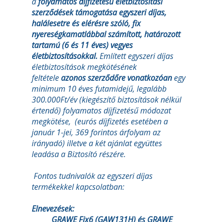
a
folyamatos díjfizetésű életbiztosítási
szerződések támogatása
egyszeri díjas,
halálesetre és elérésre szóló, fix
nyereségkamatlábbal számított, határozott
tartamú (6 és 11 éves) vegyes
életbiztosításokkal.
Említett egyszeri díjas
életbiztosítások megkötésének
feltétele
azonos szerződőre vonatkozóan
egy
minimum 10 éves futamidejű, legalább
300.000Ft/év (kiegészítő biztosítások nélkül
értendő) folyamatos díjfizetésű módozat
megkötése, (eurós díjfizetés esetében a
január 1-jei, 369 forintos árfolyam az
irányadó) illetve a két ajánlat együttes
leadása a Biztosító részére.
Fontos tudnivalók az egyszeri díjas
termékekkel kapcsolatban:
Elnevezések:
GRAWE Fix6 (GAW131H) és GRAWE