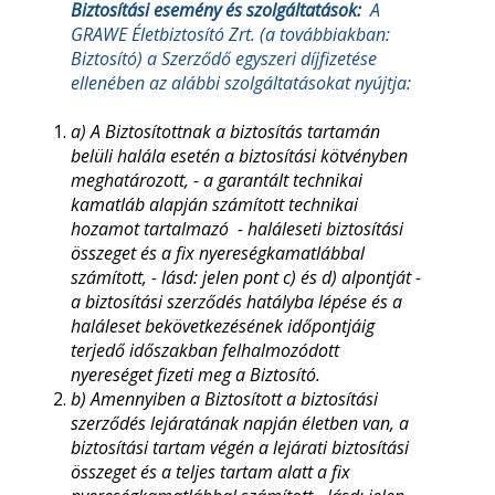
Biztosítási esemény és szolgáltatások:
A
GRAWE Életbiztosító Zrt. (a továbbiakban:
Biztosító) a Szerződő egyszeri díjfizetése
ellenében az alábbi szolgáltatásokat nyújtja:
a) A Biztosítottnak a biztosítás tartamán
belüli halála esetén a biztosítási kötvényben
meghatározott, - a garantált technikai
kamatláb alapján számított technikai
hozamot tartalmazó - haláleseti biztosítási
összeget és a fix nyereségkamatlábbal
számított, - lásd: jelen pont c) és d) alpontját -
a biztosítási szerződés hatályba lépése és a
haláleset bekövetkezésének időpontjáig
terjedő időszakban felhalmozódott
nyereséget fizeti meg a Biztosító.
b) Amennyiben a Biztosított a biztosítási
szerződés lejáratának napján életben van, a
biztosítási tartam végén a lejárati biztosítási
összeget és a teljes tartam alatt a fix