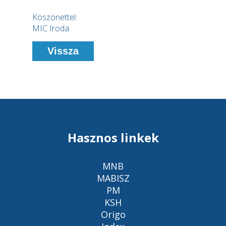
Köszönettel:
MIC Iroda
Vissza
Hasznos linkek
MNB
MABISZ
PM
KSH
Origo