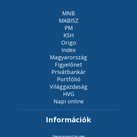
MNB
MABISZ
PM
KSH
Origo
Index
Magyarország
Figyelőnet
Privátbankár
Portfólió
Világgazdaság
HVG
Napi online
Információk
Impresszum