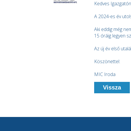
Kedves Igazgatón
A 2024-es év uto
Aki eddig még nem
15 óráig legyen s
Az új év első utal
Köszönettel:
MIC Iroda
Vissza