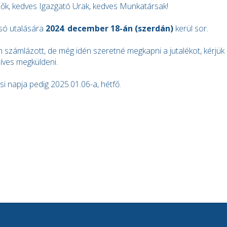
ők, kedves Igazgató Urak, kedves Munkatársak!
lsó utalására
2024
.
december 18-án (szerdán)
kerül sor.
 számlázott, de még idén szeretné megkapni a jutalékot, kérjü
zíves megküldeni.
ási napja pedig 2025.01.06-a, hétfő.