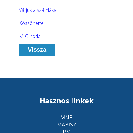
Várjuk a számlákat.
Köszönettel:
MIC Iroda
Vissza
Hasznos linkek
MNB
MABISZ
PM