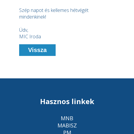
Szép napot és kellemes hétvégét
mindenkinek!
Üdv,
MIC Iroda
Vissza
Hasznos linkek
MNB
MABISZ
PM