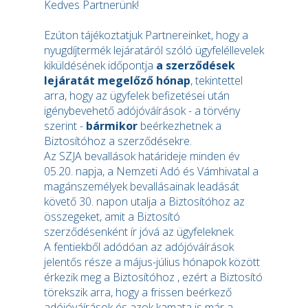
Kedves Partnerünk!
Ezúton tájékoztatjuk Partnereinket, hogy a
nyugdíjtermék lejáratáról szóló ügyfeléllevelek
kiküldésének időpontja
a szerződések
lejáratát megelőző hónap
, tekintettel
arra, hogy az ügyfelek befizetései után
igénybevehető adójóváírások - a törvény
szerint -
bármikor
beérkezhetnek a
Biztosítóhoz a szerződésekre.
Az SZJA bevallások határideje minden év
05.20. napja, a Nemzeti Adó és Vámhivatal a
magánszemélyek bevallásainak leadását
követő 30. napon utalja a Biztosítóhoz az
összegeket, amit a Biztosító
szerződésenként ír jóvá az ügyfeleknek.
A fentiekből adódóan az adójóváírások
jelentős része a május-július hónapok között
érkezik meg a Biztosítóhoz , ezért a Biztosító
törekszik arra, hogy a frissen beérkező
adójóváírások és azok kamata is már a