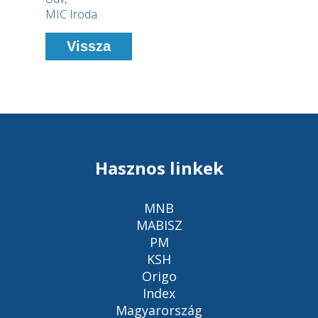
MIC Iroda
Vissza
Hasznos linkek
MNB
MABISZ
PM
KSH
Origo
Index
Magyarország