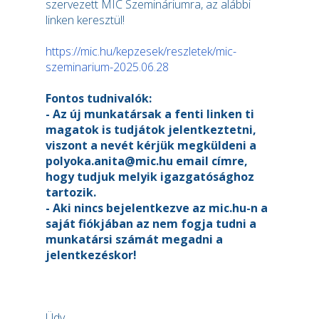
szervezett MIC Szemináriumra, az alábbi
linken keresztül!
https://mic.hu/kepzesek/reszletek/mic-
szeminarium-2025.06.28
Fontos tudnivalók:
- Az új munkatársak a fenti linken ti
magatok is tudjátok jelentkeztetni,
viszont a nevét kérjük megküldeni a
polyoka.anita@mic.hu email címre,
hogy tudjuk melyik igazgatósághoz
tartozik.
- Aki nincs bejelentkezve az mic.hu-n a
saját fiókjában az nem fogja tudni a
munkatársi számát megadni a
jelentkezéskor!
Üdv,