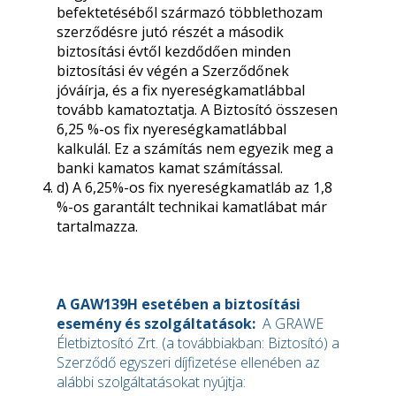
befektetéséből származó többlethozam
szerződésre jutó részét a második
biztosítási évtől kezdődően minden
biztosítási év végén a Szerződőnek
jóváírja, és a fix nyereségkamatlábbal
tovább kamatoztatja. A Biztosító összesen
6,25 %-os fix nyereségkamatlábbal
kalkulál. Ez a számítás nem egyezik meg a
banki kamatos kamat számítással.
d) A 6,25%-os fix nyereségkamatláb az 1,8
%-os garantált technikai kamatlábat már
tartalmazza.
A GAW139H esetében a biztosítási
esemény és szolgáltatások:
A GRAWE
Életbiztosító Zrt. (a továbbiakban: Biztosító) a
Szerződő egyszeri díjfizetése ellenében az
alábbi szolgáltatásokat nyújtja: