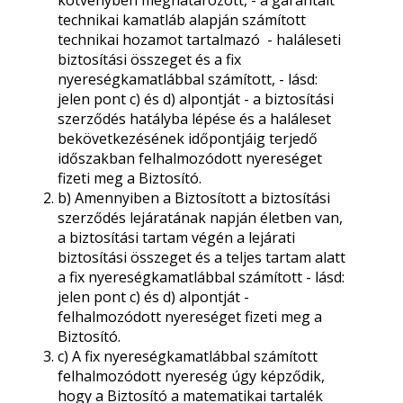
kötvényben meghatározott, - a garantált
technikai kamatláb alapján számított
technikai hozamot tartalmazó - haláleseti
biztosítási összeget és a fix
nyereségkamatlábbal számított, - lásd:
jelen pont c) és d) alpontját - a biztosítási
szerződés hatályba lépése és a haláleset
bekövetkezésének időpontjáig terjedő
időszakban felhalmozódott nyereséget
fizeti meg a Biztosító.
b) Amennyiben a Biztosított a biztosítási
szerződés lejáratának napján életben van,
a biztosítási tartam végén a lejárati
biztosítási összeget és a teljes tartam alatt
a fix nyereségkamatlábbal számított - lásd:
jelen pont c) és d) alpontját -
felhalmozódott nyereséget fizeti meg a
Biztosító.
c) A fix nyereségkamatlábbal számított
felhalmozódott nyereség úgy képződik,
hogy a Biztosító a matematikai tartalék