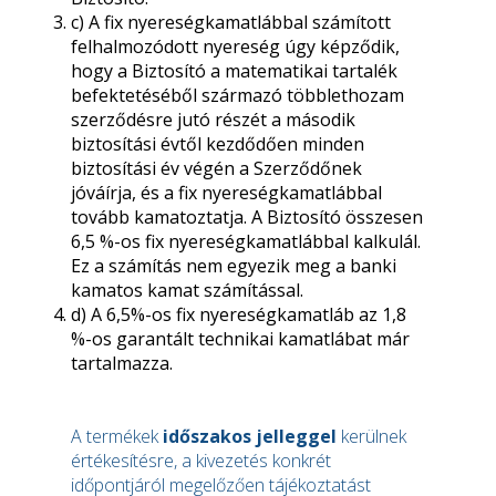
c) A fix nyereségkamatlábbal számított
felhalmozódott nyereség úgy képződik,
hogy a Biztosító a matematikai tartalék
befektetéséből származó többlethozam
szerződésre jutó részét a második
biztosítási évtől kezdődően minden
biztosítási év végén a Szerződőnek
jóváírja, és a fix nyereségkamatlábbal
tovább kamatoztatja. A Biztosító összesen
6,5 %-os fix nyereségkamatlábbal kalkulál.
Ez a számítás nem egyezik meg a banki
kamatos kamat számítással.
d) A 6,5%-os fix nyereségkamatláb az 1,8
%-os garantált technikai kamatlábat már
tartalmazza.
A termékek
időszakos jelleggel
kerülnek
értékesítésre, a kivezetés konkrét
időpontjáról megelőzően tájékoztatást