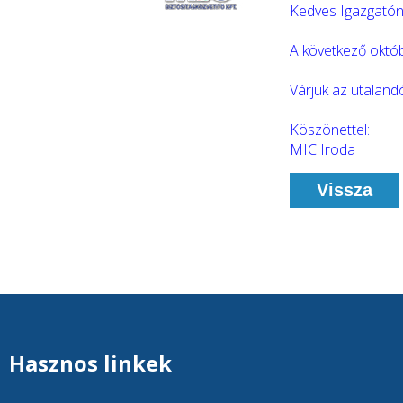
Kedves Igazgatón
A következő októb
Várjuk az utaland
Köszönettel:
MIC Iroda
Vissza
Hasznos linkek