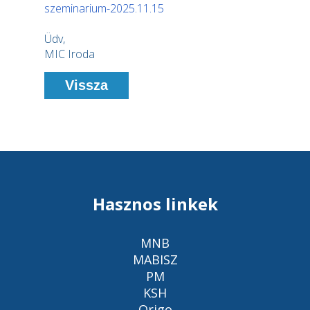
szeminarium-2025.11.15
Üdv,
MIC Iroda
Vissza
Hasznos linkek
MNB
MABISZ
PM
KSH
Origo