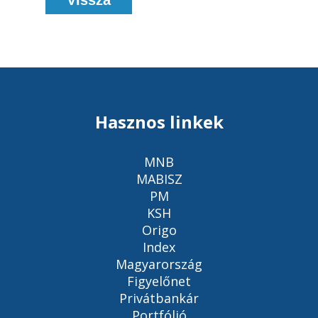
Vissza
Hasznos linkek
MNB
MABISZ
PM
KSH
Origo
Index
Magyarország
Figyelőnet
Privátbankár
Portfólió