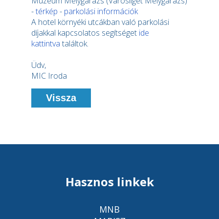
Múzeum Mélygarázs (Városliget Mélygarázs)
-
térkép
-
parkolási információk
A hotel környéki utcákban való parkolási
díjakkal kapcsolatos segítséget
ide
kattintva
találtok.
Üdv,
MIC Iroda
Vissza
Hasznos linkek
MNB