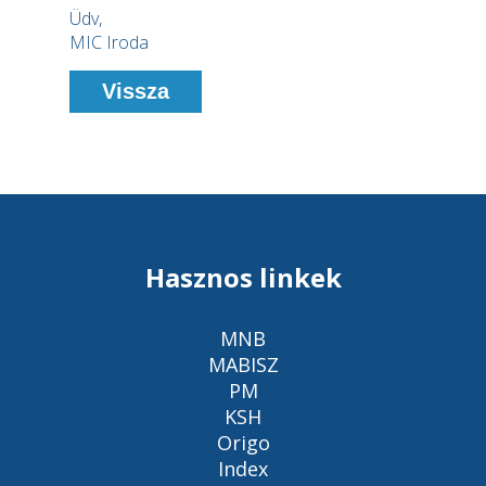
Üdv,
MIC Iroda
Vissza
Hasznos linkek
MNB
MABISZ
PM
KSH
Origo
Index