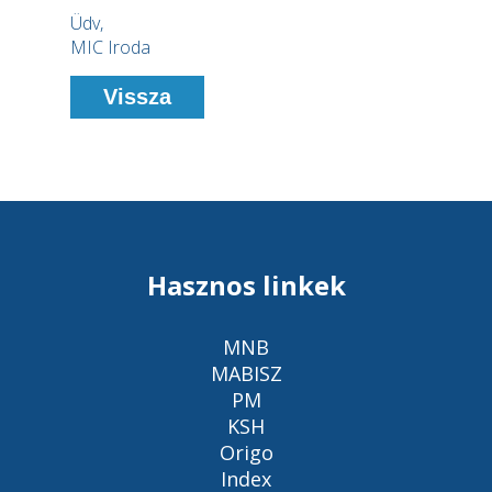
Üdv,
MIC Iroda
Vissza
Hasznos linkek
MNB
MABISZ
PM
KSH
Origo
Index