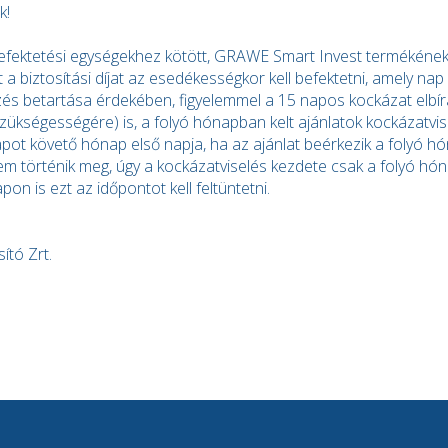
k!
efektetési egységekhez kötött, GRAWE Smart Invest termékének S
a biztosítási díjat az esedékességkor kell befektetni, amely nap
zés betartása érdekében, figyelemmel a 15 napos kockázat elbírá
ükségességére) is, a folyó hónapban kelt ajánlatok kockázatvi
apot követő hónap első napja, ha az ajánlat beérkezik a folyó hó
 történik meg, úgy a kockázatviselés kezdete csak a folyó hón
lapon is ezt az időpontot kell feltüntetni.
ító Zrt.