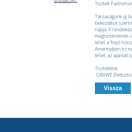
Tisztelt Partnerün
Társaságunk új, b
bekezdése szerint 
napja. E rendelke
megtörténtének sz
lehet a folyó hón
Amennyiben ez nem
lehet, az ajánlati 
Tisztelettel,
GRAWE Életbiztos
Vissza