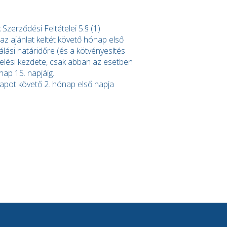
zerződési Feltételei 5.§ (1)
 az ajánlat keltét követő hónap első
lási határidőre (és a kötvényesítés
selési kezdete, csak abban az esetben
nap 15. napjáig.
apot követő 2. hónap első napja