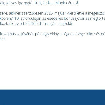
ők, kedves Igazgató Urak, kedves Munkatársak!
zére, akiknek szerződésén 2026. május 1-vel (illetve a megelőző
ötvény” 10. évfordulóján az esedékes bónuszjóváírás megtörtén
ékoztató levelet 2026.05.12. napján megküldi.
lek számára a jóváírás pénzügy előnyt, elégedettséget okoz és n
ánt.