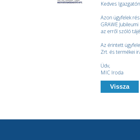
Kedves Igazgatón
Azon ügyfelek rés
GRAWE Jubileumi k
az erről szóló táj
Az érintett ügyfe
Zrt. és termékei ir
Üdv,
MIC Iroda
Vissza