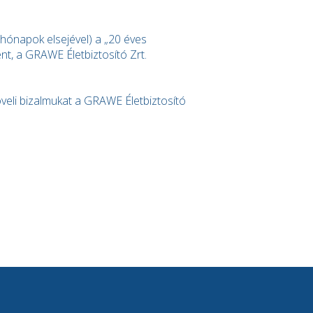
 hónapok elsejével) a „20 éves
t, a GRAWE Életbiztosító Zrt.
öveli bizalmukat a GRAWE Életbiztosító