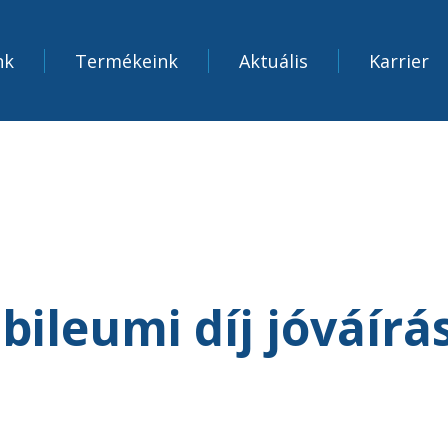
nk
Termékeink
Aktuális
Karrier
ubileumi díj jóváírá