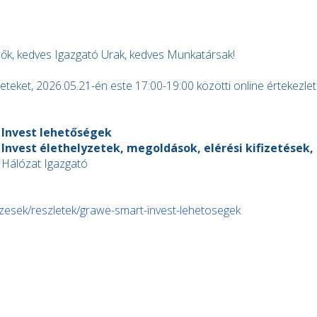
ők, kedves Igazgató Urak, kedves Munkatársak!
eteket, 2026.05.21-én este 17:00-19:00 közötti online értekezlet
Invest lehetőségek
nvest élethelyzetek, megoldások, elérési kifizetések,
Hálózat Igazgató
pzesek/reszletek/grawe-smart-invest-lehetosegek