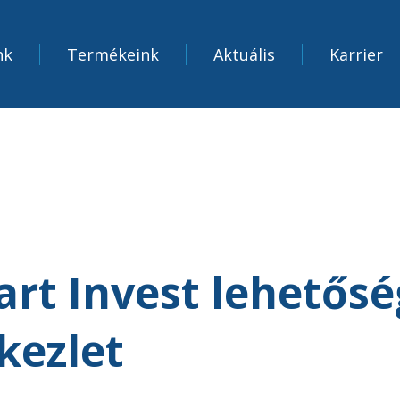
nk
Termékeink
Aktuális
Karrier
t Invest lehetősé
kezlet