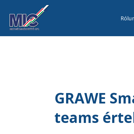
Rólu
GRAWE Smar
teams érte