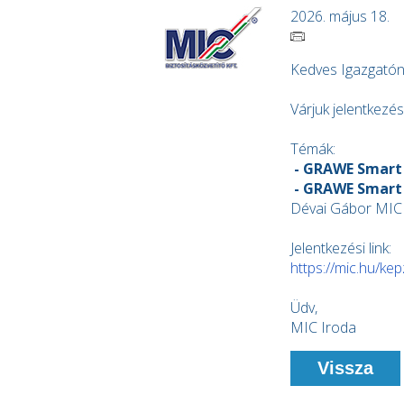
2026. május 18.
Kedves Igazgatón
Várjuk jelentkezés
Témák:
- GRAWE Smart 
- GRAWE Smart I
Dévai Gábor MIC 
Jelentkezési link:
https://mic.hu/ke
Üdv,
MIC Iroda
Vissza