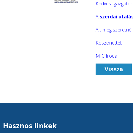
Kedves Igazgatón
A
szerdai utalás
Aki még szeretné j
Köszönettel:
MIC Iroda
Vissza
Hasznos linkek