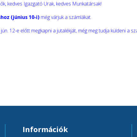
ők, kedves Igazgató Urak, kedves Munkatársak!
hoz (június 10-i)
még
várjuk a számlákat.
ún. 12-e előtt megkapni a jutalékját, még meg tudja küldeni a sz
Információk