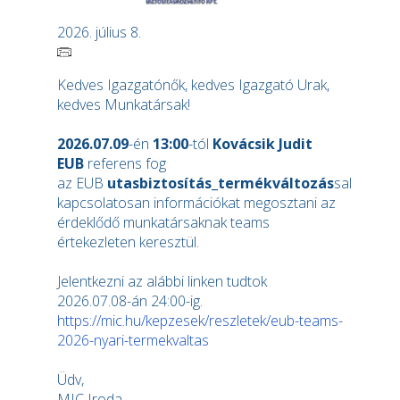
2026. július 8.
Kedves Igazgatónők, kedves Igazgató Urak,
kedves Munkatársak!
2026.07.09
-én
13:00
-tól
Kovácsik Judit
EUB
referens fog
az EUB
utasbiztosítás_termékváltozás
sal
kapcsolatosan információkat megosztani az
érdeklődő munkatársaknak teams
értekezleten keresztül.
Jelentkezni az alábbi linken tudtok
2026.07.08-án 24:00-ig.
https://mic.hu/kepzesek/reszletek/eub-teams-
2026-nyari-termekvaltas
Üdv,
MIC Iroda